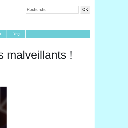
u
Blog
 malveillants !