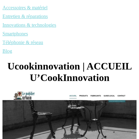
Accessoires & matériel
Entretien & réparations
Innovations & technologies
Smartphones
Téléphonie & réseau
Blog
Ucookin­nova­tion | ACCUEIL
U’CookInnovation